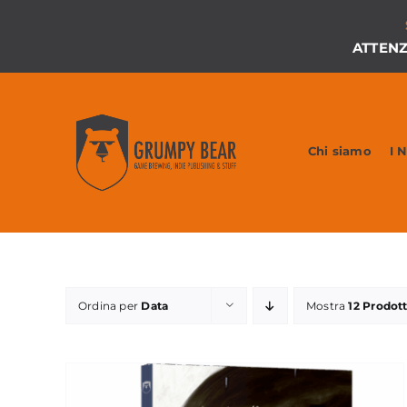
Salta
al
ATTEN
contenuto
Chi siamo
I 
Ordina per
Data
Mostra
12 Prodott