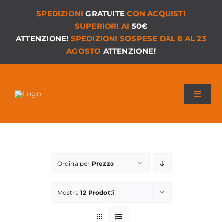
Salta
SPEDIZIONI
GRATUITE
CON ACQUISTI
al
SUPERIORI AI
50€
contenuto
ATTENZIONE!
SPEDIZIONI SOSPESE DAL 8 AL 23
AGOSTO
ATTENZIONE!
Toggle
Navigat
Chi siamo
I Nostri Giochi
Ordina per
Prezzo
Versioni PDF
Mostra
12 Prodotti
Accessori