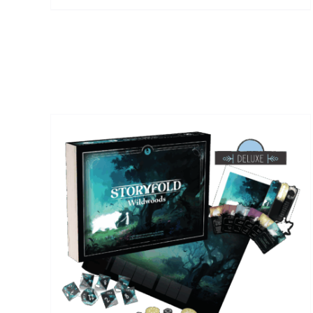
-
+
STORYFOLD:
WILDWOODS
-
Acquista
/
DETTAGLI
VERSIONE
COLLECTOR
-
PREORDINE