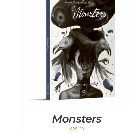
-
+
ADORABLINS
QUANTITÀ
Acquista
/
DETTAGLI
Monsters
€
25.00