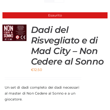
Materiali di Supporto
Esaurito
Strumenti di Sicurezza
Dadi del
Account
Risvegliato e di
Carrello
Mad City – Non
Cedere al Sonno
€
12.50
Un set di dadi completo dei dadi necessari
al master di Non Cedere al Sonno e a un
giocatore.