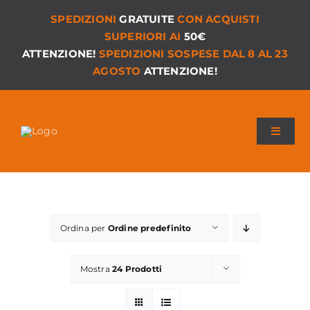
Salta
SPEDIZIONI
GRATUITE
CON ACQUISTI
al
SUPERIORI AI
50€
contenuto
ATTENZIONE!
SPEDIZIONI SOSPESE DAL 8 AL 23
AGOSTO
ATTENZIONE!
Toggle
Navigat
Chi siamo
I Nostri Giochi
Ordina per
Ordine predefinito
Versioni PDF
Mostra
24 Prodotti
Accessori