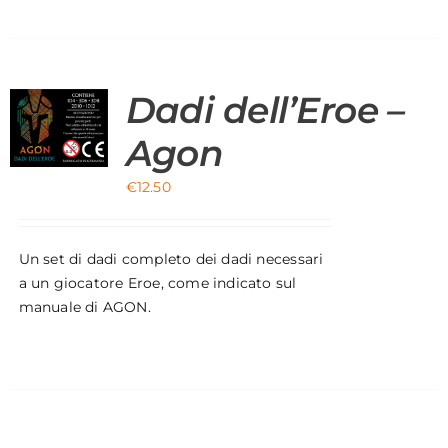
Dadi dell’Eroe –
O
Agon
€
12.50
Un set di dadi completo dei dadi necessari
a un giocatore Eroe, come indicato sul
manuale di AGON.