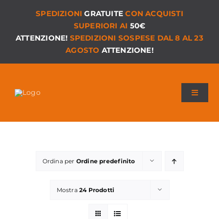
Salta
SPEDIZIONI
GRATUITE
CON ACQUISTI
al
SUPERIORI AI
50€
contenuto
ATTENZIONE!
SPEDIZIONI SOSPESE DAL 8 AL 23
AGOSTO
ATTENZIONE!
Toggle
Navigat
Chi siamo
I Nostri Giochi
Ordina per
Ordine predefinito
Versioni PDF
Mostra
24 Prodotti
Accessori