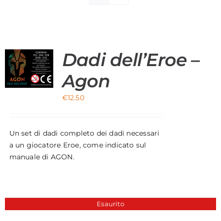
Materiali di Supporto
Strumenti di Sicurezza
Dadi dell’Eroe –
+
DI
Account
LL'EROE
Agon
GON
Carrello
ANTITÀ
€
12.50
Un set di dadi completo dei dadi necessari
a un giocatore Eroe, come indicato sul
manuale di AGON.
Esaurito