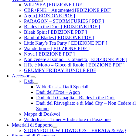
WILDSEA [EDIZIONE PDF]
CBR+PNK – Augmented [EDIZIONE PDF]
Agon [ EDIZIONE PDF ]
PARAGON – STORM FURIES [ PDF ]
Blades in the Dark [ EDIZIONE PDF ]
Bleak Spirit [ EDIZIONE PDF ]
Band of Blades [ EDIZIONE PDF ]
Little Katy’s Tea Party [ EDIZIONE PDF ]
Wanderhome [ EDIZIONE PDF ]
Nova [ EDIZIONE PDF ]
Non cedere al sonno – Cofanetto [ EDIZIONE PDF ]
Il Re è Morto – Gioco di Ruolo [ EDIZIONE PDF ]
GRUMPY FRIDAY BUNDLE PDF
Accessori
Dadi
Wilderfeast – Dadi Speciali
Dadi dell’Eroe – Agon
Dadi della Canaglia – Blades in the Dark
Dadi del Risvegliato e di Mad City – Non Cedere al
Sonno
Mappa di Doskvol
Wilderfeast – Timer + Indicatore di Posizione
Materiali di Supporto
STORYFOLD: WILDWOODS – ERRATA & FAQ
Strumenti di Sicurezza