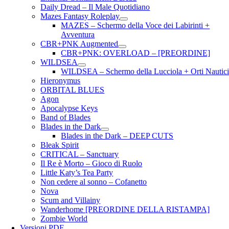
Daily Dread – Il Male Quotidiano
Mazes Fantasy Roleplay
MAZES – Schermo della Voce dei Labirinti +
Avventura
CBR+PNK Augmented
CBR+PNK: OVERLOAD – [PREORDINE]
WILDSEA
WILDSEA – Schermo della Lucciola + Orti Nautic
Hieronymus
ORBITAL BLUES
Agon
Apocalypse Keys
Band of Blades
Blades in the Dark
Blades in the Dark – DEEP CUTS
Bleak Spirit
CRITICAL – Sanctuary
Il Re è Morto – Gioco di Ruolo
Little Katy’s Tea Party
Non cedere al sonno – Cofanetto
Nova
Scum and Villainy
Wanderhome [PREORDINE DELLA RISTAMPA]
Zombie World
Versioni PDF