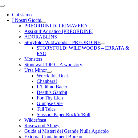
Toggle
Navigation
Chi siamo
I Nostri Giochi
PREORDINI DI PRIMAVERA
Assi sull’Adriatico [PREORDINE]
ADORABLINS
Storyfold: Wildwoods – PREORDINE
STORYFOLD: WILDWOODS – ERRATA &
FAQ
Monsters
Stonewall 1969 – A war story
Ursa Minor
Wreck this Deck
Chanbara!
L’Ultimo Bacio
Death’s Gambit
For Thy Lich
Glimpse One
Tall Tales
Scissors Paper Rock’n’Roll
Wilderfeast
Rosewood Abbey
Guida ai Misteri del Grande Nulla Agricolo
External Containment Bureau