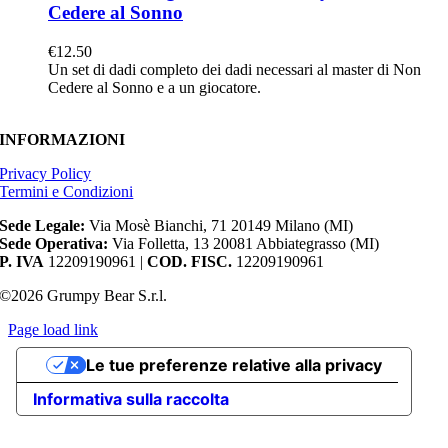
Cedere al Sonno
€
12.50
Un set di dadi completo dei dadi necessari al master di Non
Cedere al Sonno e a un giocatore.
INFORMAZIONI
Privacy Policy
Termini e Condizioni
Sede Legale:
Via Mosè Bianchi, 71 20149 Milano (MI)
Sede Operativa:
Via Folletta, 13 20081 Abbiategrasso (MI)
P. IVA
12209190961 |
COD. FISC.
12209190961
©2026 Grumpy Bear S.r.l.
Page load link
Torna
Le tue preferenze relative alla privacy
in
cima
Informativa sulla raccolta