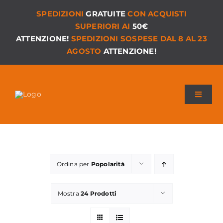
Salta
SPEDIZIONI
GRATUITE
CON ACQUISTI
al
SUPERIORI AI
50€
contenuto
ATTENZIONE!
SPEDIZIONI SOSPESE DAL 8 AL 23
AGOSTO
ATTENZIONE!
Toggle
Navigat
Chi siamo
I Nostri Giochi
Ordina per
Popolarità
Versioni PDF
Mostra
24 Prodotti
Accessori