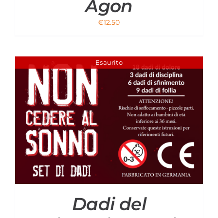
Agon
€
12.50
Esaurito
Dadi del