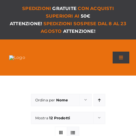
Salta
SPEDIZIONI
GRATUITE
CON ACQUISTI
al
SUPERIORI AI
50€
contenuto
ATTENZIONE!
SPEDIZIONI SOSPESE DAL 8 AL 23
AGOSTO
ATTENZIONE!
Toggle
Navigat
Chi siamo
I Nostri Giochi
Ordina per
Nome
Versioni PDF
Mostra
12 Prodotti
Accessori