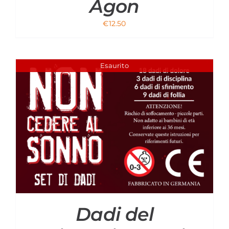
Agon
€
12.50
Esaurito
Dadi del