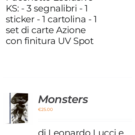
KS: - 3 segnalibri - 1
sticker - 1 cartolina - 1
set di carte Azione
con finitura UV Spot
Monsters
€
25.00
O
di Leonardo Lucci e