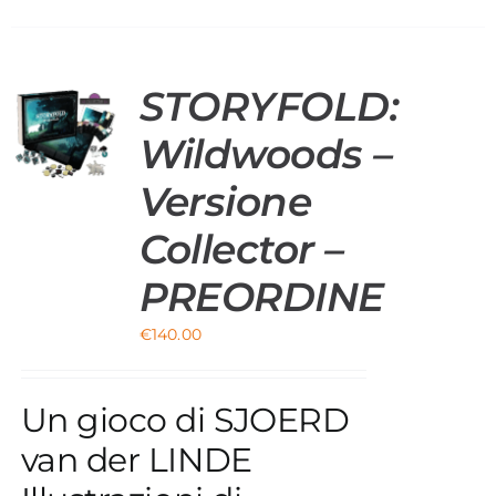
STORYFOLD:
O
Wildwoods –
Versione
Collector –
PREORDINE
€
140.00
Un gioco di SJOERD
van der LINDE