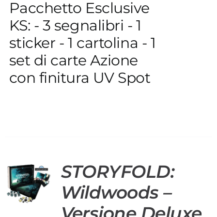
Pacchetto Esclusive
KS: - 3 segnalibri - 1
sticker - 1 cartolina - 1
set di carte Azione
con finitura UV Spot
STORYFOLD:
O
Wildwoods –
Versione Deluxe