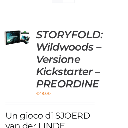
Materiali di Supporto
Strumenti di Sicurezza
STORYFOLD:
Account
O
Wildwoods –
Carrello
Versione
Kickstarter –
PREORDINE
€
49.00
Un gioco di SJOERD
van der LINDE