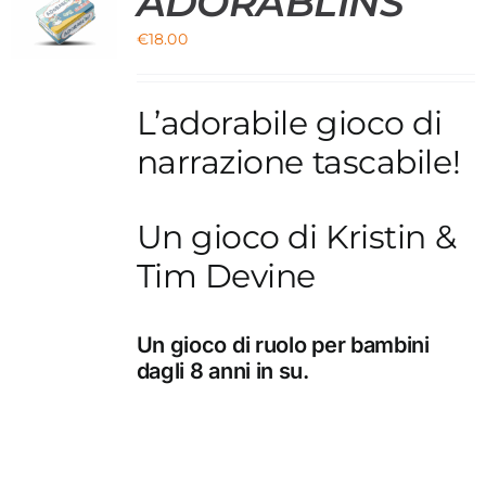
ADORABLINS
O
€
18.00
L’adorabile gioco di
narrazione tascabile!
Un gioco di Kristin &
Tim Devine
Un gioco di ruolo per bambini
dagli 8 anni in su.