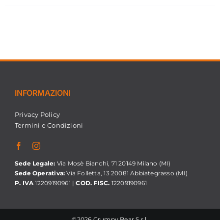
INFORMAZIONI
Privacy Policy
Termini e Condizioni
Sede Legale:
Via Mosè Bianchi, 71 20149 Milano (MI)
Sede Operativa:
Via Folletta, 13 20081 Abbiategrasso (MI)
P. IVA
12209190961 |
COD. FISC.
12209190961
©2026 Grumpy Bear S.r.l.