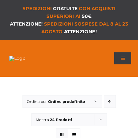
Salta
SPEDIZIONI
GRATUITE
CON ACQUISTI
al
SUPERIORI AI
50€
contenuto
ATTENZIONE!
SPEDIZIONI SOSPESE DAL 8 AL 23
AGOSTO
ATTENZIONE!
Toggle
Navigat
Chi siamo
I Nostri Giochi
Ordina per
Ordine predefinito
Versioni PDF
Mostra
24 Prodotti
Accessori