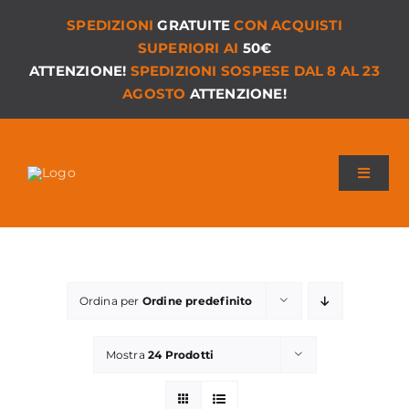
Salta
SPEDIZIONI
GRATUITE
CON ACQUISTI
al
SUPERIORI AI
50€
contenuto
ATTENZIONE!
SPEDIZIONI SOSPESE DAL 8 AL 23
AGOSTO
ATTENZIONE!
Toggle
Navigat
Chi siamo
I Nostri Giochi
Ordina per
Ordine predefinito
Versioni PDF
Mostra
24 Prodotti
Accessori