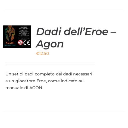
Dadi dell’Eroe –
+
DI
LL'EROE
Agon
GON
ANTITÀ
€
12.50
Un set di dadi completo dei dadi necessari
a un giocatore Eroe, come indicato sul
manuale di AGON.