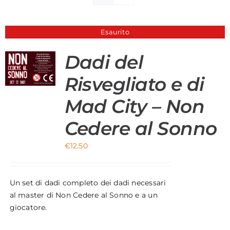
Materiali di Supporto
Esaurito
Strumenti di Sicurezza
Dadi del
Account
Risvegliato e di
Carrello
Mad City – Non
Cedere al Sonno
€
12.50
Un set di dadi completo dei dadi necessari
al master di Non Cedere al Sonno e a un
giocatore.