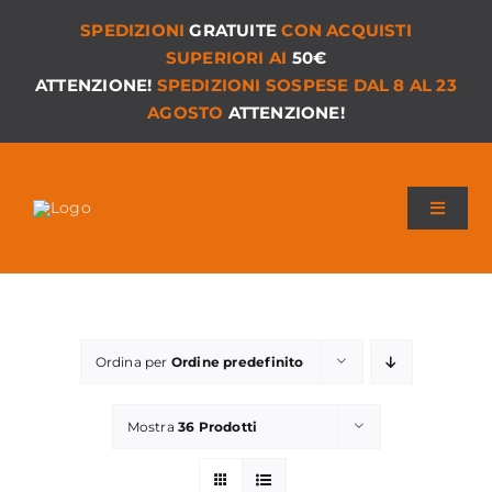
Salta
SPEDIZIONI
GRATUITE
CON ACQUISTI
al
SUPERIORI AI
50€
contenuto
ATTENZIONE!
SPEDIZIONI SOSPESE DAL 8 AL 23
AGOSTO
ATTENZIONE!
Toggle
Navigat
Chi siamo
I Nostri Giochi
Ordina per
Ordine predefinito
Versioni PDF
Mostra
36 Prodotti
Accessori