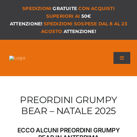
Salta
SPEDIZIONI
GRATUITE
CON ACQUISTI
al
SUPERIORI AI
50€
contenuto
ATTENZIONE!
SPEDIZIONI SOSPESE DAL 8 AL 23
AGOSTO
ATTENZIONE!
Toggle
Navigat
Chi siamo
I Nostri Giochi
PREORDINI GRUMPY
Versioni PDF
BEAR – NATALE 2025
Accessori
ECCO ALCUNI PREORDINI GRUMPY