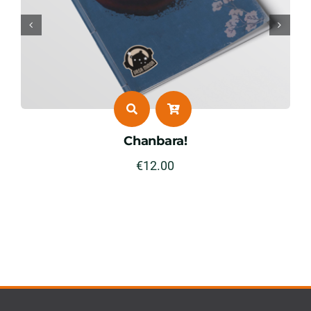
MAZES – Schermo della Voce de
+ Avventura
€
30.00