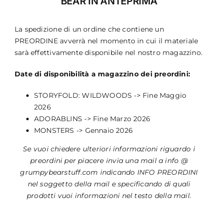
BEAR IN ANTEPRIMA
Materiali di Supporto
La spedizione di un ordine che contiene un
Strumenti di Sicurezza
PREORDINE avverrà nel momento in cui il materiale
sarà effettivamente disponibile nel nostro magazzino.
Account
Date di disponibilità a magazzino dei preordini:
Carrello
STORYFOLD: WILDWOODS -> Fine Maggio
2026
ADORABLINS -> Fine Marzo 2026
MONSTERS -> Gennaio 2026
Se vuoi chiedere ulteriori informazioni riguardo i
preordini per piacere invia una mail a info @
grumpybearstuff.com indicando INFO PREORDINI
nel soggetto della mail e specificando di quali
prodotti vuoi informazioni nel testo della mail.