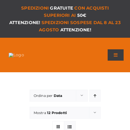
Salta
SPEDIZIONI
GRATUITE
CON ACQUISTI
al
SUPERIORI AI
50€
contenuto
ATTENZIONE!
SPEDIZIONI SOSPESE DAL 8 AL 23
AGOSTO
ATTENZIONE!
Toggle
Navigat
Chi siamo
I Nostri Giochi
Ordina per
Data
Versioni PDF
Mostra
12 Prodotti
Accessori