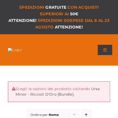
Salta
SPEDIZIONI
GRATUITE
CON ACQUISTI
al
SUPERIORI AI
50€
contenuto
ATTENZIONE!
SPEDIZIONI SOSPESE DAL 8 AL 23
AGOSTO
ATTENZIONE!
Toggle
Navigat
Chi siamo
I Nostri Giochi
Scegli le opzioni del prodotto visitando
Ursa
Versioni PDF
Minor - Riccioli D'Oro [Bundle]
.
Accessori
Ordina per
Nome