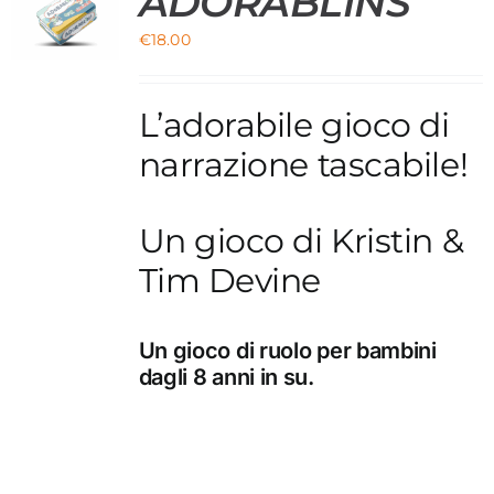
ADORABLINS
O
€
18.00
L’adorabile gioco di
narrazione tascabile!
Un gioco di Kristin &
Tim Devine
Un gioco di ruolo per bambini
dagli 8 anni in su.