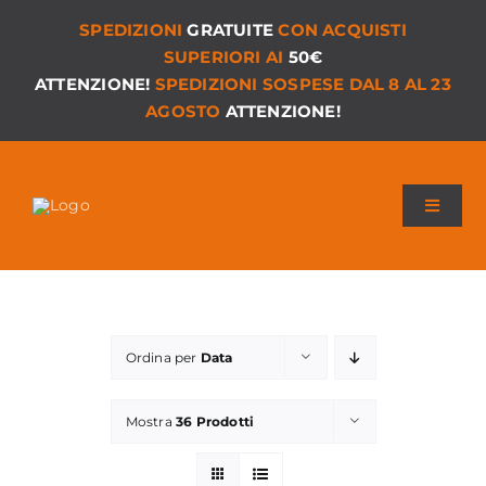
Salta
SPEDIZIONI
GRATUITE
CON ACQUISTI
al
SUPERIORI AI
50€
contenuto
ATTENZIONE!
SPEDIZIONI SOSPESE DAL 8 AL 23
AGOSTO
ATTENZIONE!
Toggle
Navigat
Chi siamo
I Nostri Giochi
Ordina per
Data
Versioni PDF
Mostra
36 Prodotti
Accessori