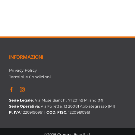
INFORMAZIONI
Privacy Policy
Termini e Condizioni
Sede Legale:
Via Mosè Bianchi, 71 20149 Milano (MI)
Sede Operativa:
Via Folletta, 13 20081 Abbiategrasso (MI)
P. IVA
12209190961 |
COD. FISC.
12209190961
©2026 Grumpy Bear S.r.l.