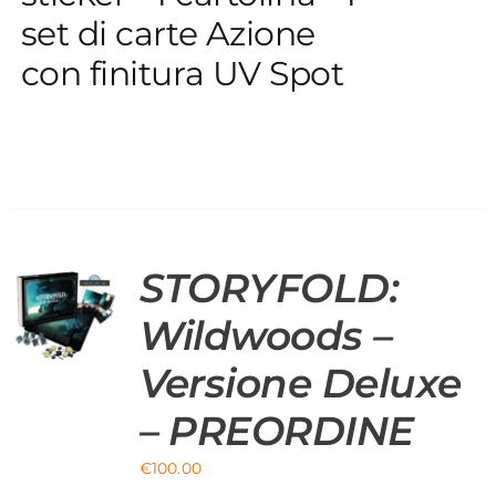
set di carte Azione
con finitura UV Spot
STORYFOLD:
O
Wildwoods –
Versione Deluxe
– PREORDINE
€
100.00