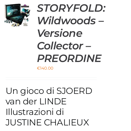
STORYFOLD:
O
Wildwoods –
Versione
Collector –
PREORDINE
€
140.00
Un gioco di SJOERD
van der LINDE
Illustrazioni di
JUSTINE CHALIEUX