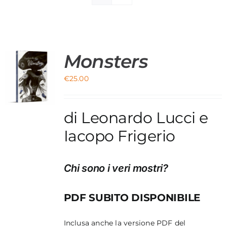
Materiali di Supporto
Strumenti di Sicurezza
Monsters
Account
€
25.00
O
Carrello
di Leonardo Lucci e
Iacopo Frigerio
Chi sono i veri mostri?
PDF SUBITO DISPONIBILE
Inclusa anche la versione PDF del