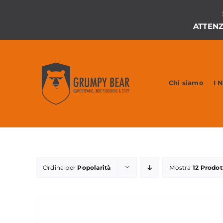
Salta
al
ATTEN
contenuto
Chi siamo
I 
Ordina per
Popolarità
Mostra
12 Prodot