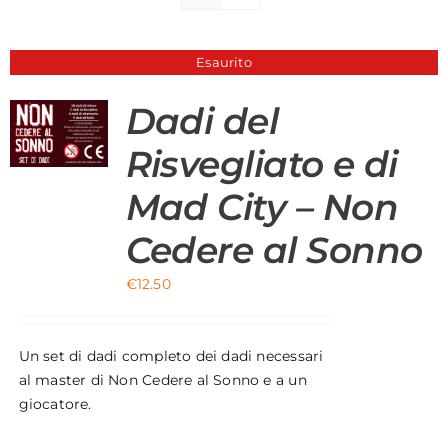
Materiali di Supporto
Esaurito
Strumenti di Sicurezza
Dadi del
Account
Risvegliato e di
Carrello
Mad City – Non
Cedere al Sonno
€
12.50
Un set di dadi completo dei dadi necessari
al master di Non Cedere al Sonno e a un
giocatore.