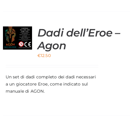
Dadi dell’Eroe –
O
Agon
€
12.50
Un set di dadi completo dei dadi necessari
a un giocatore Eroe, come indicato sul
manuale di AGON.