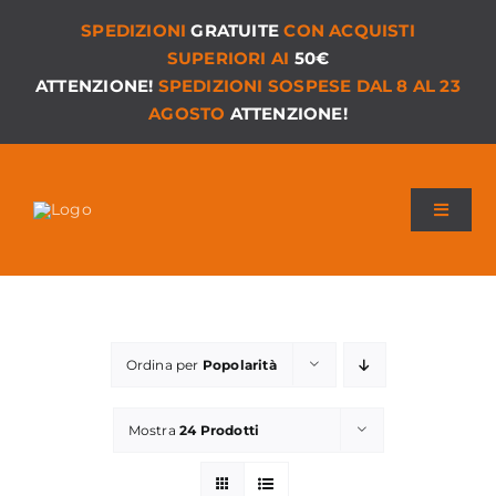
Salta
SPEDIZIONI
GRATUITE
CON ACQUISTI
al
SUPERIORI AI
50€
contenuto
ATTENZIONE!
SPEDIZIONI SOSPESE DAL 8 AL 23
AGOSTO
ATTENZIONE!
Toggle
Navigat
Chi siamo
I Nostri Giochi
Ordina per
Popolarità
Versioni PDF
Mostra
24 Prodotti
Accessori