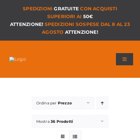
Salta
SPEDIZIONI
GRATUITE
CON ACQUISTI
al
SUPERIORI AI
50€
contenuto
ATTENZIONE!
SPEDIZIONI SOSPESE DAL 8 AL 23
AGOSTO
ATTENZIONE!
Toggle
Navigat
Chi siamo
I Nostri Giochi
Ordina per
Prezzo
Versioni PDF
Mostra
36 Prodotti
Accessori