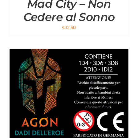
Mad City – Non
Cedere al Sonno
€
12.50