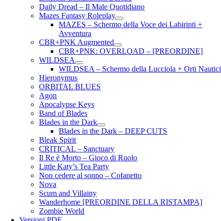
Daily Dread – Il Male Quotidiano
Mazes Fantasy Roleplay
MAZES – Schermo della Voce dei Labirinti +
Avventura
CBR+PNK Augmented
CBR+PNK: OVERLOAD – [PREORDINE]
WILDSEA
WILDSEA – Schermo della Lucciola + Orti Nautic
Hieronymus
ORBITAL BLUES
Agon
Apocalypse Keys
Band of Blades
Blades in the Dark
Blades in the Dark – DEEP CUTS
Bleak Spirit
CRITICAL – Sanctuary
Il Re è Morto – Gioco di Ruolo
Little Katy’s Tea Party
Non cedere al sonno – Cofanetto
Nova
Scum and Villainy
Wanderhome [PREORDINE DELLA RISTAMPA]
Zombie World
Versioni PDF