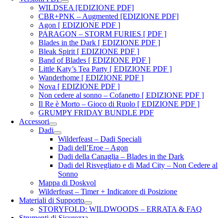
WILDSEA [EDIZIONE PDF]
CBR+PNK – Augmented [EDIZIONE PDF]
Agon [ EDIZIONE PDF ]
PARAGON – STORM FURIES [ PDF ]
Blades in the Dark [ EDIZIONE PDF ]
Bleak Spirit [ EDIZIONE PDF ]
Band of Blades [ EDIZIONE PDF ]
Little Katy’s Tea Party [ EDIZIONE PDF ]
Wanderhome [ EDIZIONE PDF ]
Nova [ EDIZIONE PDF ]
Non cedere al sonno – Cofanetto [ EDIZIONE PDF ]
Il Re è Morto – Gioco di Ruolo [ EDIZIONE PDF ]
GRUMPY FRIDAY BUNDLE PDF
Accessori
Dadi
Wilderfeast – Dadi Speciali
Dadi dell’Eroe – Agon
Dadi della Canaglia – Blades in the Dark
Dadi del Risvegliato e di Mad City – Non Cedere al
Sonno
Mappa di Doskvol
Wilderfeast – Timer + Indicatore di Posizione
Materiali di Supporto
STORYFOLD: WILDWOODS – ERRATA & FAQ
Strumenti di Sicurezza