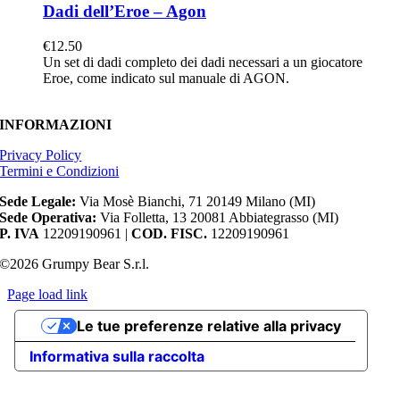
Dadi dell’Eroe – Agon
€
12.50
Un set di dadi completo dei dadi necessari a un giocatore
Eroe, come indicato sul manuale di AGON.
INFORMAZIONI
Privacy Policy
Termini e Condizioni
Sede Legale:
Via Mosè Bianchi, 71 20149 Milano (MI)
Sede Operativa:
Via Folletta, 13 20081 Abbiategrasso (MI)
P. IVA
12209190961 |
COD. FISC.
12209190961
©2026 Grumpy Bear S.r.l.
Page load link
Torna
Le tue preferenze relative alla privacy
in
cima
Informativa sulla raccolta