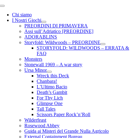
Toggle
Navigation
Chi siamo
I Nostri Giochi
PREORDINI DI PRIMAVERA
Assi sull’Adriatico [PREORDINE]
ADORABLINS
Storyfold: Wildwoods – PREORDINE
STORYFOLD: WILDWOODS – ERRATA &
FAQ
Monsters
Stonewall 1969 – A war story
Ursa Minor
Wreck this Deck
Chanbara!
L’Ultimo Bacio
Death’s Gambit
For Thy Lich
Glimpse One
Tall Tales
Scissors Paper Rock’n’Roll
Wilderfeast
Rosewood Abbey
Guida ai Misteri del Grande Nulla Agricolo
External Containment Bureau