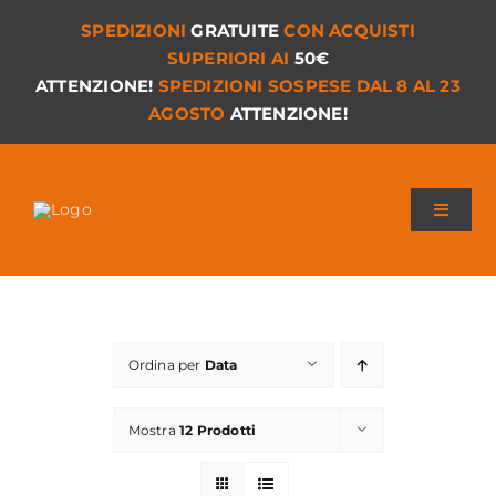
Salta
SPEDIZIONI
GRATUITE
CON ACQUISTI
al
SUPERIORI AI
50€
contenuto
ATTENZIONE!
SPEDIZIONI SOSPESE DAL 8 AL 23
AGOSTO
ATTENZIONE!
Toggle
Navigat
Chi siamo
I Nostri Giochi
Ordina per
Data
Versioni PDF
Mostra
12 Prodotti
Accessori