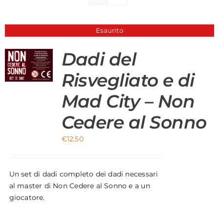
Materiali di Supporto
Esaurito
Strumenti di Sicurezza
Dadi del
Account
Risvegliato e di
Carrello
Mad City – Non
Cedere al Sonno
€
12.50
Un set di dadi completo dei dadi necessari
al master di Non Cedere al Sonno e a un
giocatore.