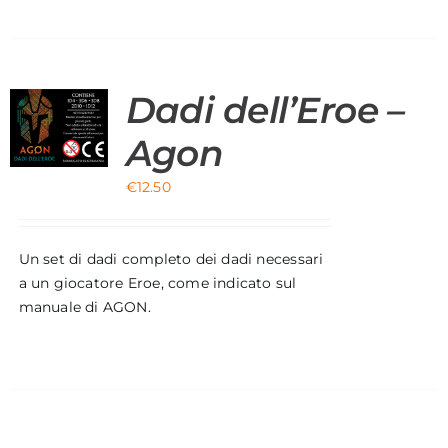
Dadi dell’Eroe –
O
Agon
€
12.50
Un set di dadi completo dei dadi necessari
a un giocatore Eroe, come indicato sul
manuale di AGON.