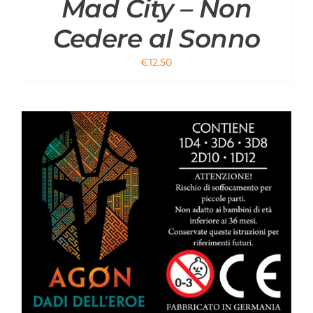
Mad City – Non
Cedere al Sonno
€
12.50