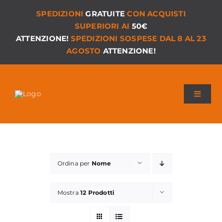
Salta
SPEDIZIONI
GRATUITE
CON ACQUISTI
al
SUPERIORI AI
50€
contenuto
ATTENZIONE!
SPEDIZIONI SOSPESE DAL 8 AL 23
AGOSTO
ATTENZIONE!
Toggle
Navigat
Chi siamo
I Nostri Giochi
Ordina per
Nome
Versioni PDF
Mostra
12 Prodotti
Accessori